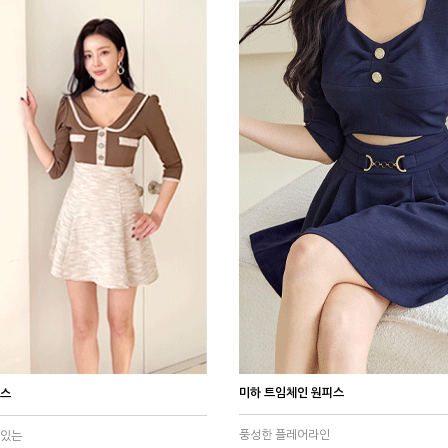
미하 트임체인 원피스
피스
풍성한 플레어라인
아있는