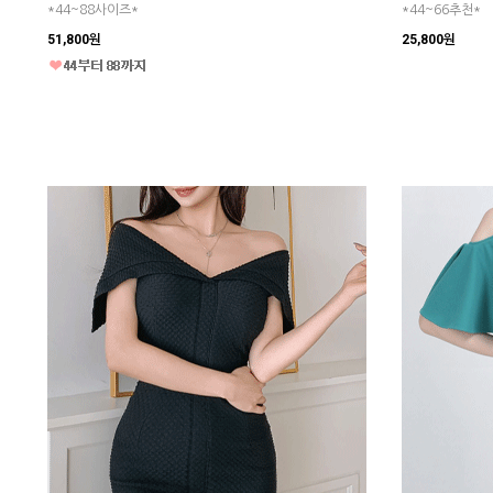
*44~88사이즈*
*44~66추천*
51,800원
25,800원