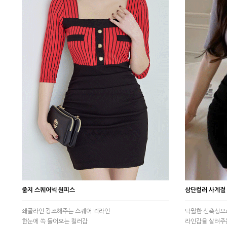
줄지 스퀘어넥 원피스
삼단컬러 사계절
쇄골라인 강조해주는 스퀘어 넥라인
탁월한 신축성으
한눈에 쏙 들어오는 컬러감
라인감을 살려주