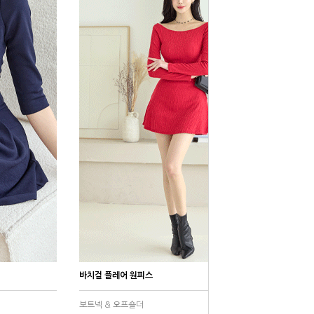
바치걸 플레어 원피스
보트넥 & 오프숄더