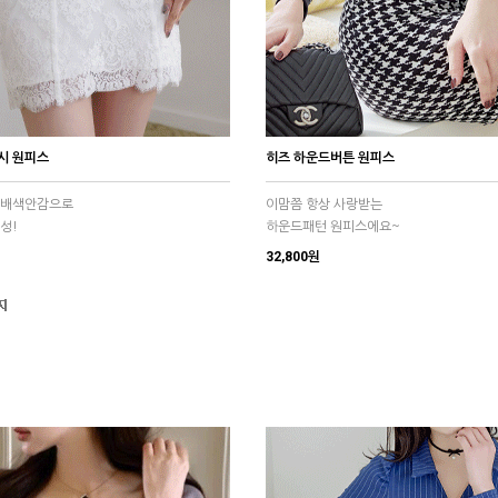
시 원피스
히즈 하운드버튼 원피스
 배색안감으로
이맘쯤 항상 사랑받는
성!
하운드패턴 원피스에요~
32,800원