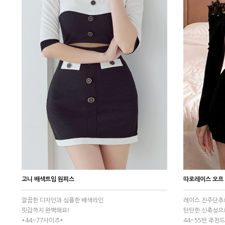
고니 배색트임 원피스
따로레이스 오프
깔끔한 디자인과 심플한 배색라인
레이스 진주단추
핏감까지 완벽해요!
탄탄한 신축성으
*44~77사이즈*
44~55반 추천