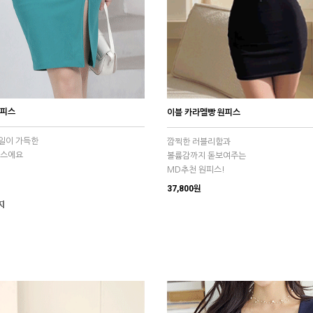
원피스
이블 카라멜빵 원피스
일이 가득한
깜찍한 러블리함과
피스에요
볼륨감까지 돋보여주는
MD추천 원피스!
37,800원