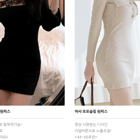
 원피스
마샤 또또슬림 원피스
로 탈부착가능~
항상 사랑받는 디자인
로
리얼버튼으로 노출조절!
드려요!
*44~66추천*