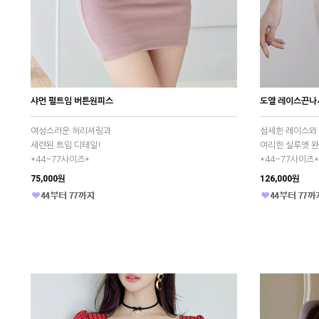
샤먼 펄트임 버튼원피스
도엘 레이스끈나
여성스러운 허리셔링과
섬세한 레이스와
세련된 트임 디테일!
여리한 실루엣 완
*44~77사이즈*
*44~77사이즈*
75,000원
126,000원