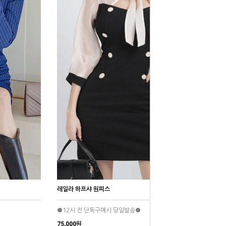
레일라 하프샤 원피스
●12시 전 단독구매시 당일발송●
75,000원