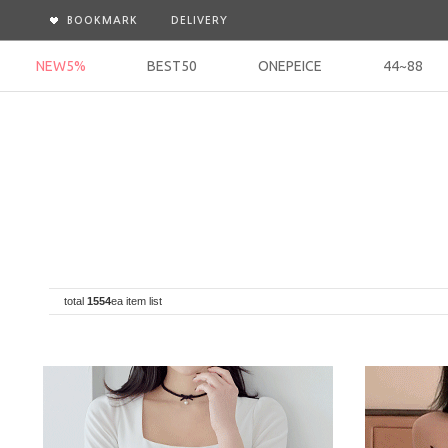
BOOKMARK
DELIVERY
NEW5%
BEST50
ONEPEICE
44~88
total
1554
ea item list