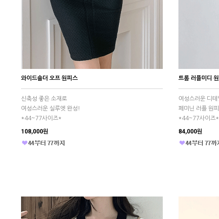
와이드숄더 오프 원피스
트롬 러플미디 
신축성 좋은 소재로
여성스러운 디테
여성스러운 실루엣 완성!
페미닌 러플 원
*44~77사이즈*
*44~77사이즈*
108,000원
84,000원