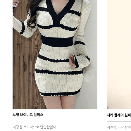
노잉 브이니트 원피스
재키 플레어 원
적당한 브이넥으로 답답함없이
계절감이 잘 살