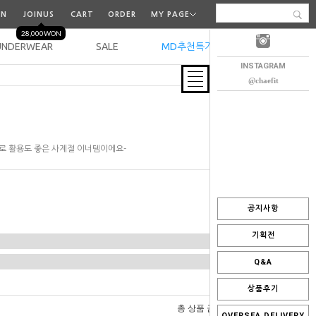
IN
JOINUS
CART
ORDER
MY PAGE
28,000WON
UNDERWEAR
SALE
MD추천특가
오늘출발
INSTAGRAM
@chaefit
이즈로 활용도 좋은 사계절 이너템이에요-
공지사항
기획전
Q&A
상품후기
0
총 상품 금액
원
OVERSEA DELIVERY