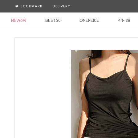
BOOKMARK
DELIVERY
NEW5%
BEST50
ONEPEICE
44~88