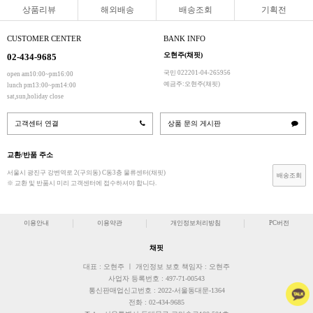
상품리뷰
해외배송
배송조회
기획전
CUSTOMER CENTER
BANK INFO
오현주(채핏)
02-434-9685
국민 022201-04-265956
open am10:00~pm16:00
예금주:오현주(채핏)
lunch pm13:00~pm14:00
sat,sun,holiday close
고객센터 연결
상품 문의 게시판
교환/반품 주소
서울시 광진구 강변역로 2(구의동) C동3층 물류센터(채핏)
배송조회
※ 교환 및 반품시 미리 고객센터에 접수하셔야 합니다.
이용안내
이용약관
개인정보처리방침
PC버전
채핏
대표 : 오현주 ㅣ 개인정보 보호 책임자 : 오현주
사업자 등록번호 : 497-71-00543
통신판매업신고번호 : 2022-서울동대문-1364
전화 : 02-434-9685