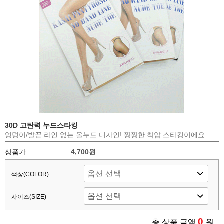
30D 고탄력 누드스타킹
엉덩이/발끝 라인 없는 올누드 디자인! 짱짱한 착압 스타킹이에요
상품가
4,700원
색상(COLOR)
사이즈(SIZE)
0
총 상품 금액
원