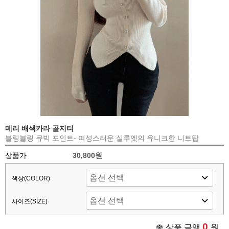
메리 배색카라 골지티
블링블링 큐빅 포인트- 여성스러운 실루엣의 유니크한 니트탑
상품가
30,800원
색상(COLOR)
사이즈(SIZE)
0
총 상품 금액
원