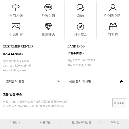
공지사항
카톡상담
Q&A
마이페이지
상품리뷰
해외배송
배송조회
기획전
CUSTOMER CENTER
BANK INFO
오현주(채핏)
02-434-9685
국민 022201-04-265956
open am10:00~pm16:00
예금주:오현주(채핏)
lunch pm13:00~pm14:00
sat,sun,holiday close
고객센터 연결
상품 문의 게시판
교환/반품 주소
서울시 광진구 강변역로 2(구의동) C동3층 물류센터(채핏)
배송조회
※ 교환 및 반품시 미리 고객센터에 접수하셔야 합니다.
이용안내
이용약관
개인정보처리방침
PC버전