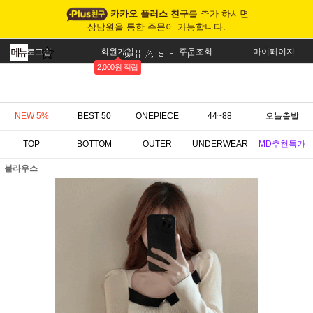
카카오 플러스 친구
를 추가 하시면
상담원을 통한 주문이 가능합니다.
로그인
회원가입
주문조회
마이페이지
2,000원 적립
NEW 5%
BEST 50
ONEPIECE
44~88
오늘출발
TOP
BOTTOM
OUTER
UNDERWEAR
MD추천특가
블라우스