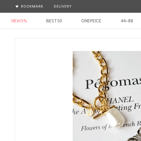
BOOKMARK
DELIVERY
NEW5%
BEST50
ONEPEICE
44~88