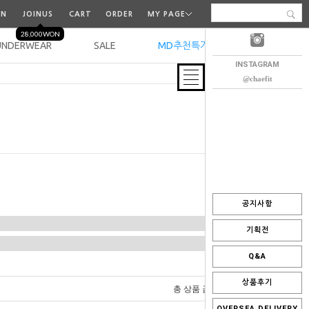
IN
JOINUS
CART
ORDER
MY PAGE
28,000WON
UNDERWEAR
SALE
MD추천특가
오늘출발
INSTAGRAM
@chaefit
공지사항
기획전
Q&A
상품후기
0
총 상품 금액
원
OVERSEA DELIVERY