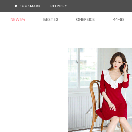
BOOKMARK
DELIVERY
NEW5%
BEST50
ONEPEICE
44~88