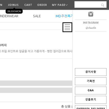
IN
JOINUS
CART
ORDER
MY PAGE
28,000WON
UNDERWEAR
SALE
MD추천특가
오늘출발
INSTAGRAM
@chaefit
 프릴 포인트로 얼굴을 작고 갸름하게 - 쨍한 컬러감으로 화사함까지 !
공지사항
기획전
Q&A
상품후기
0
총 상품 금액
원
OVERSEA DELIVERY