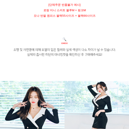
[단체주문 반품불가 예시]
로랑 미니 스커트 블루M + 핑크M
모나 반팔 원피스 블랙55사이즈 + 블랙66사이즈