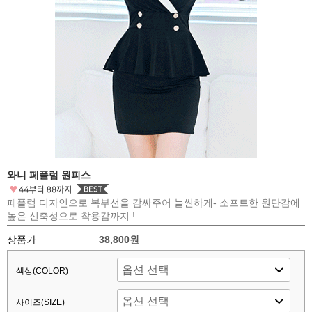
와니 페플럼 원피스
페플럼 디자인으로 복부선을 감싸주어 늘씬하게- 소프트한 원단감에
높은 신축성으로 착용감까지 !
상품가
38,800원
색상(COLOR)
사이즈(SIZE)