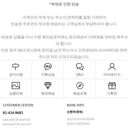
*부재로 인한 반송
-수취인의 부재 또는 주소지/연락처를 잘못 기재하여
반송된 주문건의 부과된 배송비는 고객님께서 부담하셔야 합니다.
-반송된 상품을 다시 수령 원하실경우에는 편도배송비 2500원을 재부담 해주셔
야 합니다.
이런 경우 Q&A 게시판에 문의글 남겨 주시거나 고객센터(02-434-9685)로 연락
주시면 처리 도와드리겠습니다.
공지사항
카톡상담
Q&A
마이페이지
상품리뷰
해외배송
배송조회
기획전
CUSTOMER CENTER
BANK INFO
오현주(채핏)
02-434-9685
국민 022201-04-265956
open am10:00~pm16:00
예금주:오현주(채핏)
lunch pm13:00~pm14:00