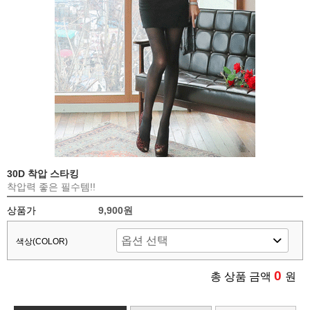
30D 착압 스타킹
착압력 좋은 필수템!!
상품가
9,900원
색상(COLOR)
0
총 상품 금액
원