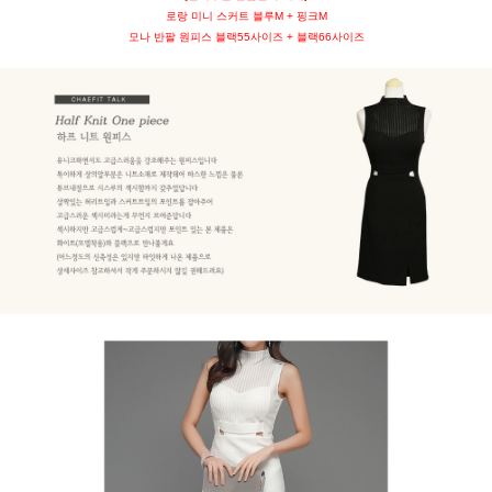
로랑 미니 스커트 블루M + 핑크M
모나 반팔 원피스 블랙55사이즈 + 블랙66사이즈