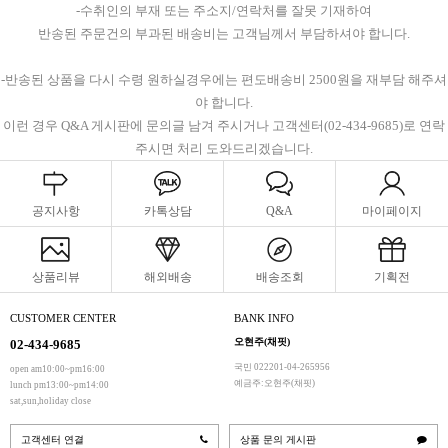
-수취인의 부재 또는 주소지/연락처를 잘못 기재하여
반송된 주문건의 부과된 배송비는 고객님께서 부담하셔야 합니다.
-반송된 상품을 다시 수령 원하실경우에는 편도배송비 2500원을 재부담 해주셔
야 합니다.
이런 경우 Q&A 게시판에 문의글 남겨 주시거나 고객센터(02-434-9685)로 연락
주시면 처리 도와드리겠습니다.
공지사항
카톡상담
Q&A
마이페이지
상품리뷰
해외배송
배송조회
기획전
CUSTOMER CENTER
BANK INFO
오현주(채핏)
02-434-9685
국민 022201-04-265956
open am10:00~pm16:00
예금주:오현주(채핏)
lunch pm13:00~pm14:00
sat,sun,holiday close
고객센터 연결
상품 문의 게시판