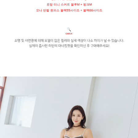
로랑 미니 스커트 블루M + 핑크M
모나 반팔 원피스 블랙55사이즈 + 블랙66사이즈