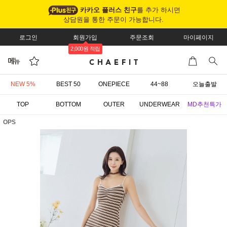
카카오 플러스 친구
를 추가 하시면
상담원을 통한 주문이 가능합니다.
로그인
회원가입
주문조회
마이페이지
2,000원 적립
NEW 5%
BEST 50
ONEPIECE
44~88
오늘출발
TOP
BOTTOM
OUTER
UNDERWEAR
MD추천특가
OPS