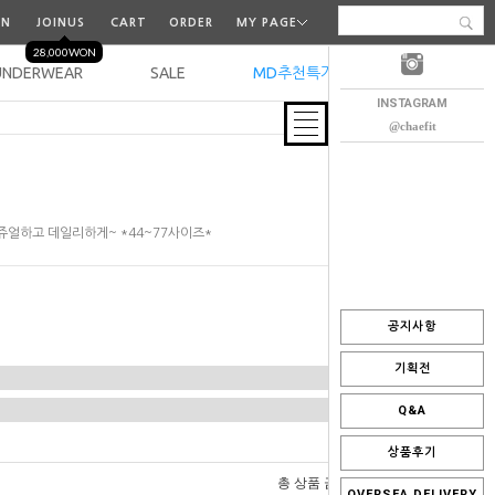
IN
JOINUS
CART
ORDER
MY PAGE
28,000WON
UNDERWEAR
SALE
MD추천특가
오늘출발
INSTAGRAM
@chaefit
얼하고 데일리하게~ *44~77사이즈*
공지사항
기획전
Q&A
상품후기
0
총 상품 금액
원
OVERSEA DELIVERY