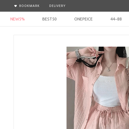
BOOKMARK
DELIVERY
NEW5%
BEST50
ONEPEICE
44~88