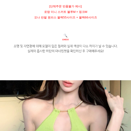
[단체주문 반품불가 예시]
로랑 미니 스커트 블루M + 핑크M
모나 반팔 원피스 블랙55사이즈 + 블랙66사이즈