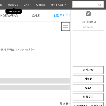
IN
JOINUS
CART
ORDER
MY PAGE
28,000WON
UNDERWEAR
SALE
MD추천특가
오늘출발
INSTAGRAM
@chaefit
용시 완벽코디 *44~66추천*
공지사항
기획전
Q&A
상품후기
0
총 상품 금액
원
OVERSEA DELIVERY