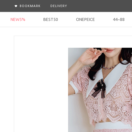
BOOKMARK
DELIVERY
NEW5%
BEST50
ONEPEICE
44~88