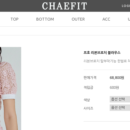
LOG
TOP
BOTTOM
OUTER
ACC
프호 리본브로치 블라우스
리본브로치 탈부착가능 한벌로 착
판매가격
68,800원
적립금
680원
색상
사이즈