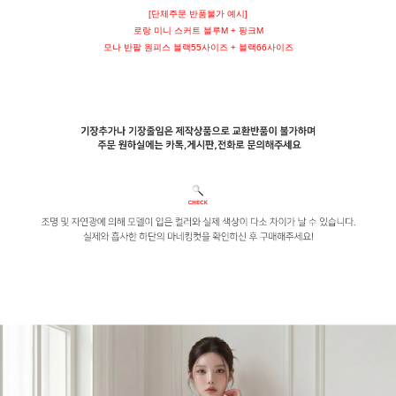
[단체주문 반품불가 예시]
로랑 미니 스커트 블루M + 핑크M
모나 반팔 원피스 블랙55사이즈 + 블랙66사이즈