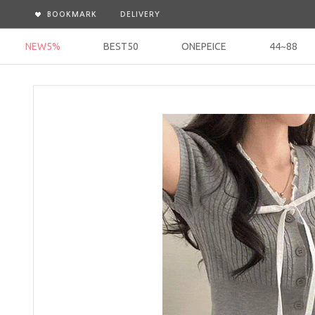
BOOKMARK
DELIVERY
NEW5%
BEST50
ONEPEICE
44~88