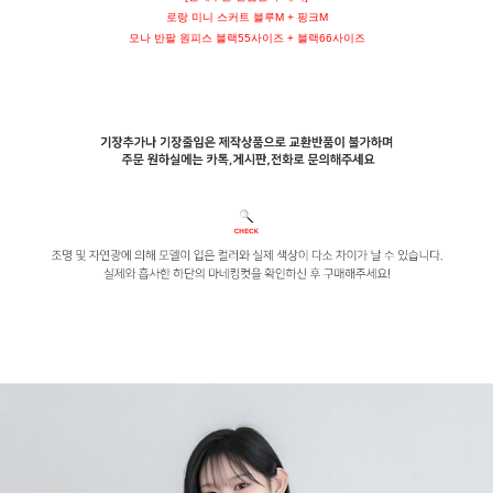
로랑 미니 스커트 블루M + 핑크M
모나 반팔 원피스 블랙55사이즈 + 블랙66사이즈