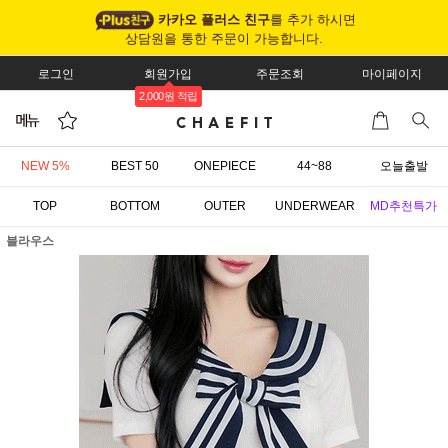
카카오 플러스 친구
를 추가 하시면
상담원을 통한 주문이 가능합니다.
로그인
회원가입
주문조회
마이페이지
2,000원 적립
NEW 5%
BEST 50
ONEPIECE
44~88
오늘출발
TOP
BOTTOM
OUTER
UNDERWEAR
MD추천특가
블라우스