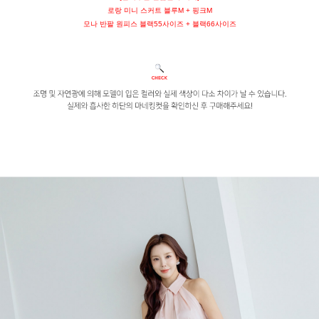
로랑 미니 스커트 블루M + 핑크M
모나 반팔 원피스 블랙55사이즈 + 블랙66사이즈