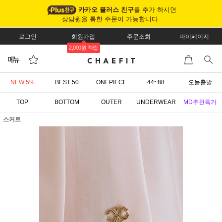
카카오 플러스 친구
를 추가 하시면
상담원을 통한 주문이 가능합니다.
로그인
회원가입
주문조회
마이페이지
2,000원 적립
NEW 5%
BEST 50
ONEPIECE
44~88
오늘출발
TOP
BOTTOM
OUTER
UNDERWEAR
MD추천특가
스커트