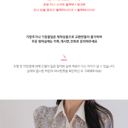
로랑 미니 스커트 블루M + 핑크M
모나 반팔 원피스 블랙55사이즈 + 블랙66사이즈