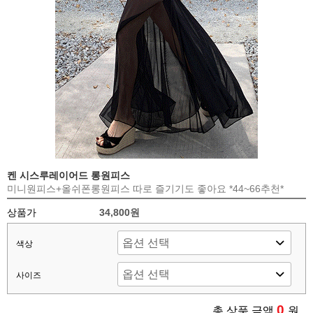
켄 시스루레이어드 롱원피스
미니원피스+올쉬폰롱원피스 따로 즐기기도 좋아요 *44~66추천*
상품가
34,800원
색상
사이즈
0
총 상품 금액
원