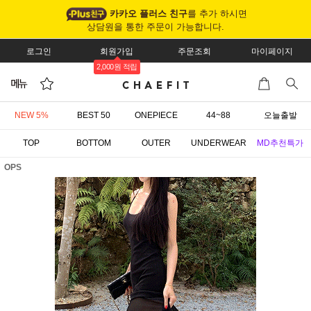
카카오 플러스 친구
를 추가 하시면
상담원을 통한 주문이 가능합니다.
로그인
회원가입
주문조회
마이페이지
2,000원 적립
NEW 5%
BEST 50
ONEPIECE
44~88
오늘출발
TOP
BOTTOM
OUTER
UNDERWEAR
MD추천특가
OPS