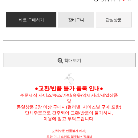
바로 구매하기
장바구니
관심상품
확대보기
●교환/반품 불가 품목 안내●
주문제작 사이즈/슈즈/가방/속옷/악세서리/세일상품
및
동일상품 2장 이상 구매시(컬러별, 사이즈별 구매 포함)
단체주문으로 간주되어 교환/반품이 불가하니,
이용에 참고 부탁드립니다.
[단체주문 반품불가 예시]
로랑 미니 스커트 블루M + 핑크M