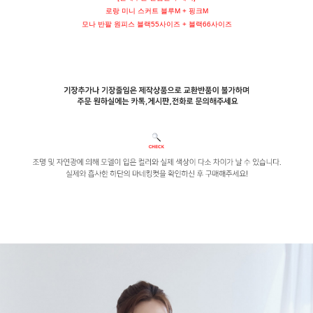
로랑 미니 스커트 블루M + 핑크M
모나 반팔 원피스 블랙55사이즈 + 블랙66사이즈