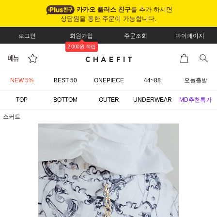
카카오 플러스 친구
를 추가 하시면
상담원을 통한 주문이 가능합니다.
로그인
회원가입
주문조회
마이페이지
2,000원 적립
NEW 5%
BEST 50
ONEPIECE
44~88
오늘출발
TOP
BOTTOM
OUTER
UNDERWEAR
MD추천특가
스커트