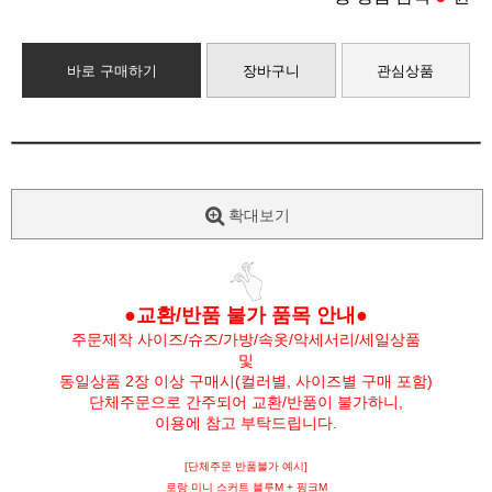
바로 구매하기
장바구니
관심상품
확대보기
●교환/반품 불가 품목 안내●
주문제작 사이즈/슈즈/가방/속옷/악세서리/세일상품
및
동일상품 2장 이상 구매시(컬러별, 사이즈별 구매 포함)
단체주문으로 간주되어 교환/반품이 불가하니,
이용에 참고 부탁드립니다.
[단체주문 반품불가 예시]
로랑 미니 스커트 블루M + 핑크M