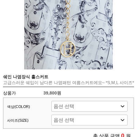
쉐인 나염장식 훌스커트
고급스러운 쉐입이 남다른 나염패턴 여름스커트에요~ *S,M,L 사이즈*
상품가
39,800원
색상(COLOR)
사이즈(SIZE)
0
총 상품 금액
원