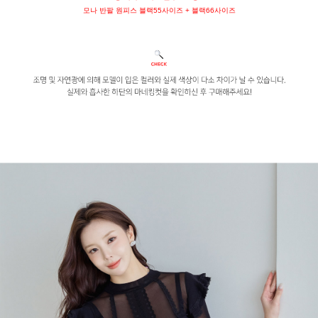
모나 반팔 원피스 블랙55사이즈 + 블랙66사이즈