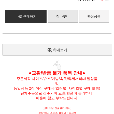
바로 구매하기
장바구니
관심상품
확대보기
●교환/반품 불가 품목 안내●
주문제작 사이즈/슈즈/가방/속옷/악세서리/세일상품
및
동일상품 2장 이상 구매시(컬러별, 사이즈별 구매 포함)
단체주문으로 간주되어 교환/반품이 불가하니,
이용에 참고 부탁드립니다.
[단체주문 반품불가 예시]
로랑 미니 스커트 블루M + 핑크M