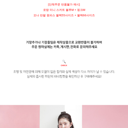
[단체주문 반품불가 예시]
로랑 미니 스커트 블루M + 핑크M
모나 반팔 원피스 블랙55사이즈 + 블랙66사이즈