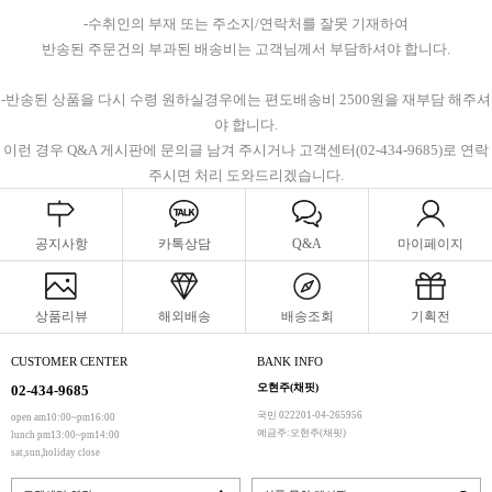
-수취인의 부재 또는 주소지/연락처를 잘못 기재하여
반송된 주문건의 부과된 배송비는 고객님께서 부담하셔야 합니다.
-반송된 상품을 다시 수령 원하실경우에는 편도배송비 2500원을 재부담 해주셔
야 합니다.
이런 경우 Q&A 게시판에 문의글 남겨 주시거나 고객센터(02-434-9685)로 연락
주시면 처리 도와드리겠습니다.
공지사항
카톡상담
Q&A
마이페이지
상품리뷰
해외배송
배송조회
기획전
CUSTOMER CENTER
BANK INFO
오현주(채핏)
02-434-9685
국민 022201-04-265956
open am10:00~pm16:00
예금주:오현주(채핏)
lunch pm13:00~pm14:00
sat,sun,holiday close