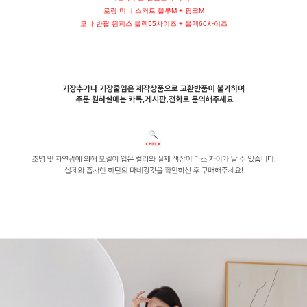
로랑 미니 스커트 블루M + 핑크M
모나 반팔 원피스 블랙55사이즈 + 블랙66사이즈