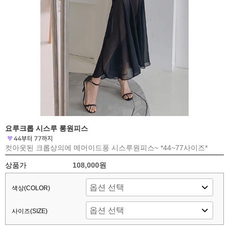
요루크롭 시스루 롱원피스
컷아웃된 크롭상의에 메머이드풍 시스루원피스~ *44~77사이즈*
상품가
108,000원
색상(COLOR)
사이즈(SIZE)