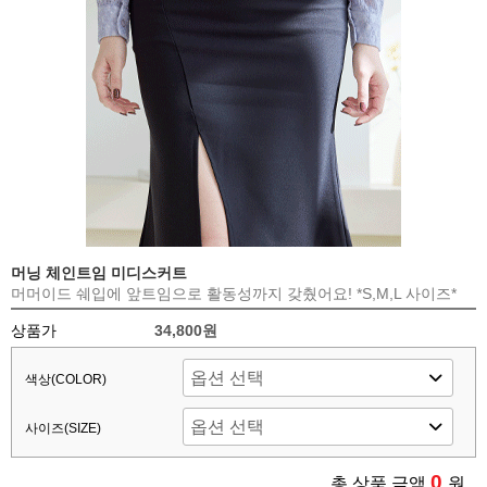
머닝 체인트임 미디스커트
머머이드 쉐입에 앞트임으로 활동성까지 갖췄어요! *S,M,L 사이즈*
상품가
34,800원
색상(COLOR)
사이즈(SIZE)
0
총 상품 금액
원