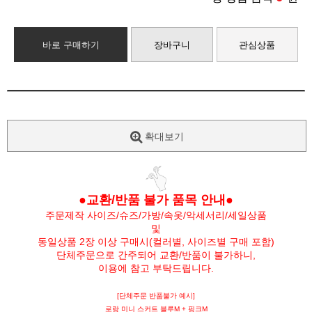
바로 구매하기
장바구니
관심상품
확대보기
●교환/반품 불가 품목 안내●
주문제작 사이즈/슈즈/가방/속옷/악세서리/세일상품
및
동일상품 2장 이상 구매시(컬러별, 사이즈별 구매 포함)
단체주문으로 간주되어 교환/반품이 불가하니,
이용에 참고 부탁드립니다.
[단체주문 반품불가 예시]
로랑 미니 스커트 블루M + 핑크M