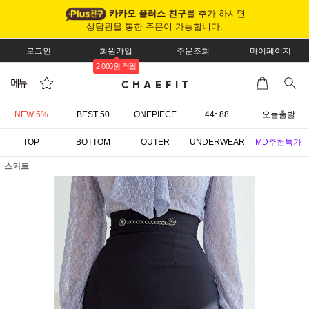
카카오 플러스 친구
를 추가 하시면
상담원을 통한 주문이 가능합니다.
로그인
회원가입
주문조회
마이페이지
2,000원 적립
NEW 5%
BEST 50
ONEPIECE
44~88
오늘출발
TOP
BOTTOM
OUTER
UNDERWEAR
MD추천특가
스커트