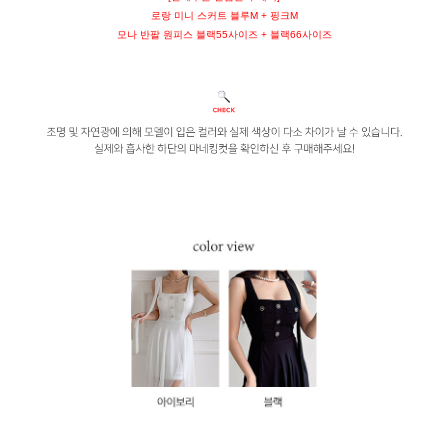
로랑 미니 스커트 블루M + 핑크M
모나 반팔 원피스 블랙55사이즈 + 블랙66사이즈