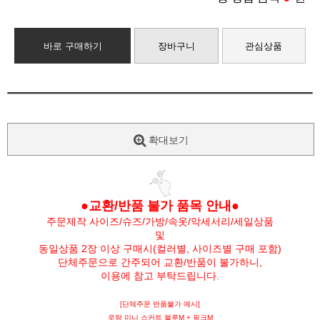
바로 구매하기
장바구니
관심상품
확대보기
●교환/반품 불가 품목 안내●
주문제작 사이즈/슈즈/가방/속옷/악세서리/세일상품
및
동일상품 2장 이상 구매시(컬러별, 사이즈별 구매 포함)
단체주문으로 간주되어 교환/반품이 불가하니,
이용에 참고 부탁드립니다.
[단체주문 반품불가 예시]
로랑 미니 스커트 블루M + 핑크M