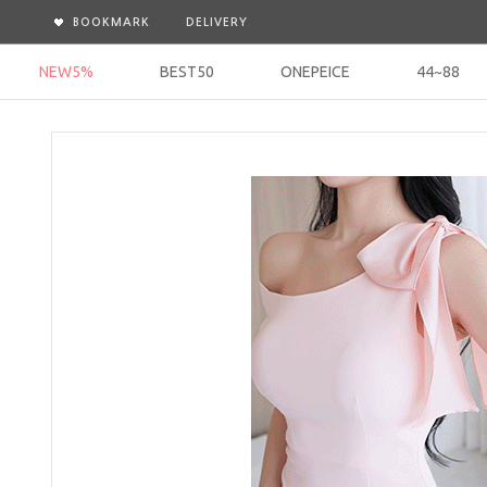
BOOKMARK
DELIVERY
NEW5%
BEST50
ONEPEICE
44~88