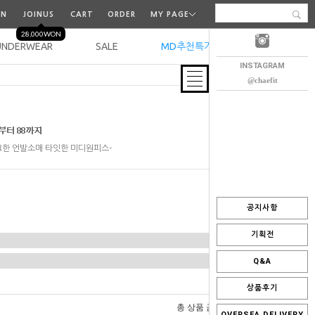
IN
JOINUS
CART
ORDER
MY PAGE
28,000WON
UNDERWEAR
SALE
MD추천특가
오늘출발
INSTAGRAM
@chaefit
한 언발소매 타잇한 미디원피스-
공지사항
기획전
Q&A
상품후기
0
총 상품 금액
원
OVERSEA DELIVERY