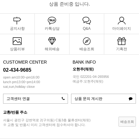
상품 준비중 입니다.
공지사항
카톡상담
Q&A
마이페이지
상품리뷰
해외배송
배송조회
기획전
CUSTOMER CENTER
BANK INFO
오현주(채핏)
02-434-9685
국민 022201-04-265956
open am10:00~pm16:00
예금주:오현주(채핏)
lunch pm13:00~pm14:00
sat,sun,holiday close
고객센터 연결
상품 문의 게시판
교환/반품 주소
서울시 광진구 강변역로 2(구의동) C동3층 물류센터(채핏)
배송조회
※ 교환 및 반품시 미리 고객센터에 접수하셔야 합니다.