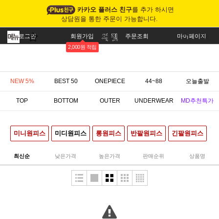
카카오 플러스 친구
를 추가 하시면
상담원을 통한 주문이 가능합니다.
로그인
회원가입
주문조회
마이페이지
2,000원 적립
NEW 5%
BEST 50
ONEPIECE
44~88
오늘출발
TOP
BOTTOM
OUTER
UNDERWEAR
MD추천특가
미니원피스
미디원피스
롱원피스
반팔원피스
긴팔원피스
최신순
낮은가격
높은가격
판매순위
상품명